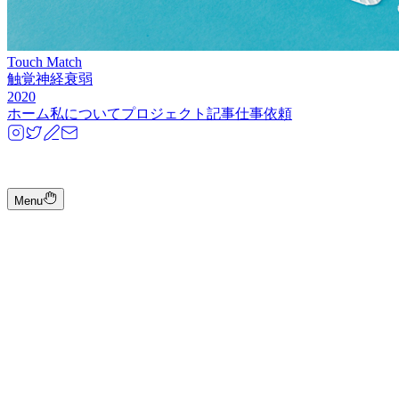
Touch Match
触覚神経衰弱
2020
ホーム
私について
プロジェクト
記事
仕事依頼
Menu