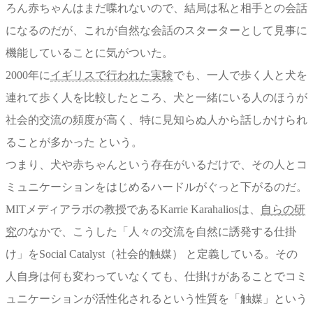
ろん赤ちゃんはまだ喋れないので、結局は私と相手との会話
になるのだが、これが自然な会話のスターターとして見事に
機能していることに気がついた。
2000
年に
イギリスで行われた実験
でも、一人で歩く人と犬を
連れて歩く人を比較したところ、
犬と一緒にいる人のほうが
社会的交流の頻度が高く、特に見知らぬ人から話しかけられ
ることが多かった
という。
つまり、犬や赤ちゃんという存在がいるだけで、その人とコ
ミュニケーションをはじめるハードルがぐっと下がるのだ。
MIT
メディアラボの教授である
Karrie Karahalios
は、
自らの研
究
のなかで、こうした「人々の交流を自然に誘発する仕掛
け」を
Social Catalyst
（社会的触媒）
と定義している。その
人自身は何も変わっていなくても、仕掛けがあることでコミ
ュニケーションが活性化されるという性質を「触媒」という